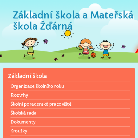
Základní škola a Mateřská
škola Žďárná
Základní škola
Organizace školního roku
Rozvrhy
Školní poradenské pracoviště
Školská rada
Dokumenty
Kroužky