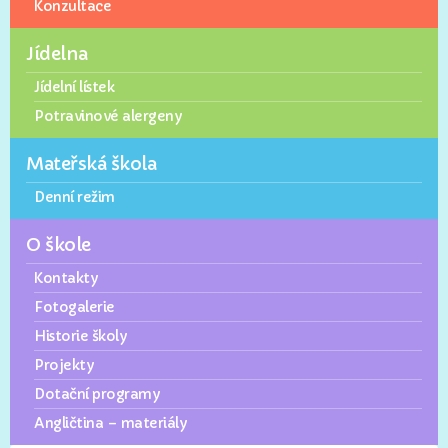
Konzultace
Jídelna
Jídelní lístek
Potravinové alergeny
Mateřská škola
Denní režim
O škole
Kontakty
Fotogalerie
Historie školy
Projekty
Dotační programy
Angličtina – materiály