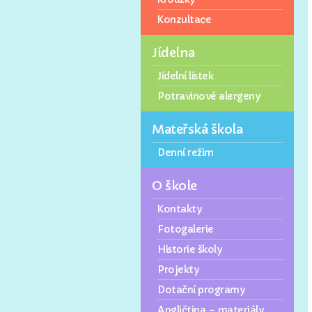
Konzultace
Jídelna
Jídelní lístek
Potravinové alergeny
Mateřská škola
Denní režim
O škole
Kontakty
Fotogalerie
Historie školy
Projekty
Dotační programy
Angličtina – materiály