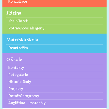
Konzultace
Jídelna
Jídelní lístek
Potravinové alergeny
Mateřská škola
Denní režim
O škole
Kontakty
Fotogalerie
Historie školy
Projekty
Dotační programy
Angličtina – materiály