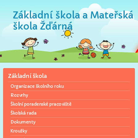
Základní škola a Mateřská
škola Žďárná
Základní škola
Organizace školního roku
Rozvrhy
Školní poradenské pracoviště
Školská rada
Dokumenty
Kroužky