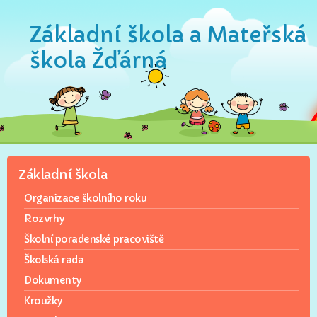
Základní škola a Mateřská
škola Žďárná
Základní škola
Organizace školního roku
Rozvrhy
Školní poradenské pracoviště
Školská rada
Dokumenty
Kroužky