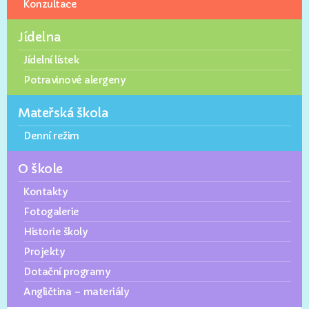
Konzultace
Jídelna
Jídelní lístek
Potravinové alergeny
Mateřská škola
Denní režim
O škole
Kontakty
Fotogalerie
Historie školy
Projekty
Dotační programy
Angličtina – materiály