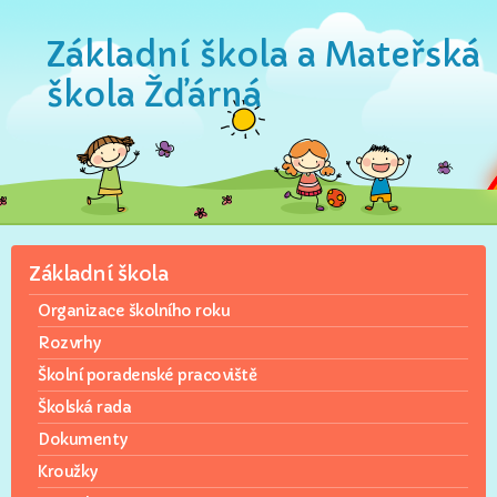
Základní škola a Mateřská
škola Žďárná
Základní škola
Organizace školního roku
Rozvrhy
Školní poradenské pracoviště
Školská rada
Dokumenty
Kroužky