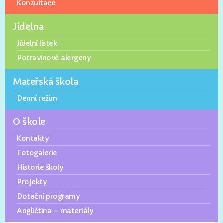
Konzultace
Jídelna
Jídelní lístek
Potravinové alergeny
Mateřská škola
Denní režim
O škole
Kontakty
Fotogalerie
Historie školy
Projekty
Dotační programy
Angličtina – materiály