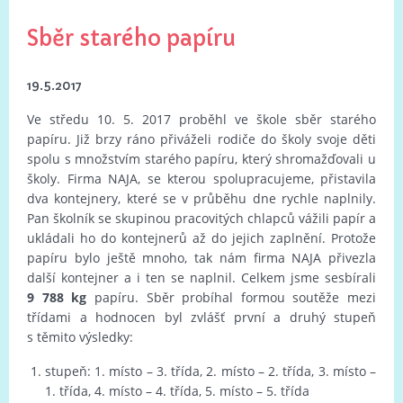
Sběr starého papíru
19.5.2017
Ve středu 10. 5. 2017 proběhl ve škole sběr starého
papíru. Již brzy ráno přiváželi rodiče do školy svoje děti
spolu s množstvím starého papíru, který shromažďovali u
školy. Firma NAJA, se kterou spolupracujeme, přistavila
dva kontejnery, které se v průběhu dne rychle naplnily.
Pan školník se skupinou pracovitých chlapců vážili papír a
ukládali ho do kontejnerů až do jejich zaplnění. Protože
papíru bylo ještě mnoho, tak nám firma NAJA přivezla
další kontejner a i ten se naplnil. Celkem jsme sesbírali
9 788 kg
papíru. Sběr probíhal formou soutěže mezi
třídami a hodnocen byl zvlášť první a druhý stupeň
s těmito výsledky:
stupeň: 1. místo – 3. třída, 2. místo – 2. třída, 3. místo –
1. třída, 4. místo – 4. třída, 5. místo – 5. třída