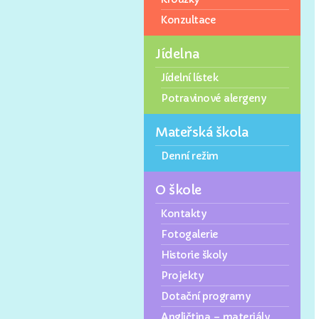
Konzultace
Jídelna
Jídelní lístek
Potravinové alergeny
Mateřská škola
Denní režim
O škole
Kontakty
Fotogalerie
Historie školy
Projekty
Dotační programy
Angličtina – materiály