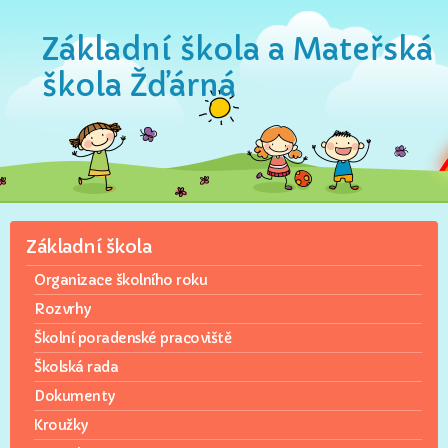
Základní škola a Mateřská
škola Žďárná
Základní škola
Organizace školního roku
Rozvrhy
Školní poradenské pracoviště
Školská rada
Dokumenty
Kroužky