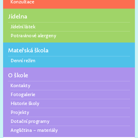
Konzultace
Jídelna
Jídelní lístek
Potravinové alergeny
Mateřská škola
Denní režim
O škole
Kontakty
Fotogalerie
Historie školy
Projekty
Dotační programy
Angličtina – materiály